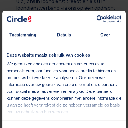
u bij ons in loondienst treedt en als u in
loondienstverband via ons op een opdracht
wordt geplaatst;
bepaalde verwerkingen zijn noodzakelijk om
onze gerechtvaardigde belangen te
Toestemming
Details
Over
behartigen. Die belangen bestaan uit het
goed kunnen uitvoeren van onze
bedrijfsactiviteiten door:
Deze website maakt gebruik van cookies
- kandidaten in ons bestand op te nemen, die
We gebruiken cookies om content en advertenties te
via tussenpersonen en fora te kennen hebben
personaliseren, om functies voor social media te bieden en
gegeven open te staan voor inzet bij een
om ons websiteverkeer te analyseren. Ook delen we
opdrachtgever;
informatie over uw gebruik van onze site met onze partners
- contact te kunnen onderhouden met onze
voor social media, adverteren en analyse. Deze partners
zakelijke relaties en daarvoor de
kunnen deze gegevens combineren met andere informatie die
persoonsgegevens van contactpersonen te
u aan ze heeft verstrekt of die ze hebben verzameld op basis
verwerken.
van uw gebruik van hun services.
Toestemmingsselectie