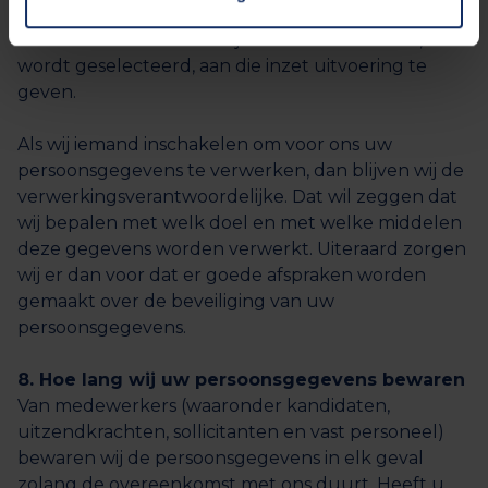
doorgeven aan mogelijke opdrachtgevers om te
kunnen beoordelen of zij u willen inzetten en, als u
wordt geselecteerd, aan die inzet uitvoering te
geven.
Als wij iemand inschakelen om voor ons uw
persoonsgegevens te verwerken, dan blijven wij de
verwerkingsverantwoordelijke. Dat wil zeggen dat
wij bepalen met welk doel en met welke middelen
deze gegevens worden verwerkt. Uiteraard zorgen
wij er dan voor dat er goede afspraken worden
gemaakt over de beveiliging van uw
persoonsgegevens.
8. Hoe lang wij uw persoonsgegevens bewaren
Van medewerkers (waaronder kandidaten,
uitzendkrachten, sollicitanten en vast personeel)
bewaren wij de persoonsgegevens in elk geval
zolang de overeenkomst met ons duurt. Heeft u